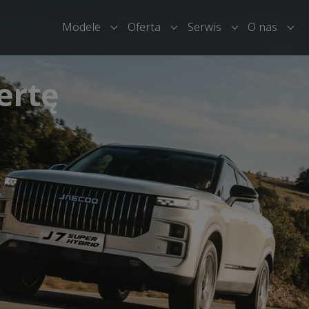
Modele
Oferta
Serwis
O nas
Submenu for "Modele"
Submenu for "Oferta"
Submenu for "
Sub
ertę