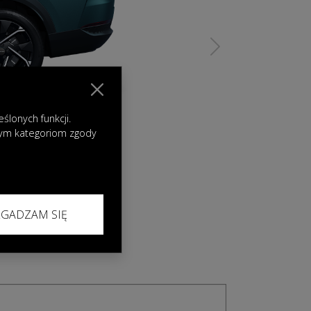
Next
lonych funkcji.
nym kategoriom zgody
ZGADZAM SIĘ