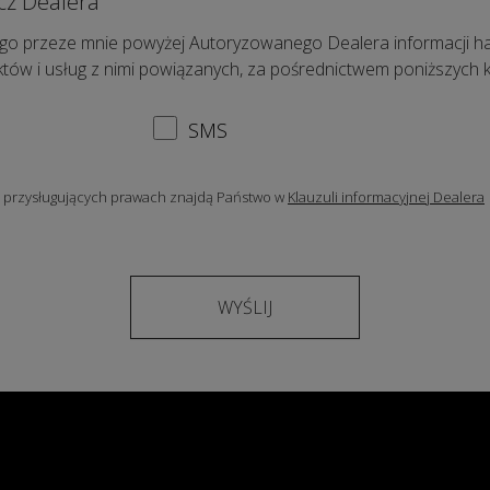
cz Dealera
o przeze mnie powyżej Autoryzowanego Dealera informacji ha
uktów i usług z nimi powiązanych, za pośrednictwem poniższych 
SMS
i przysługujących prawach znajdą Państwo w
Klauzuli informacyjnej Dealera
WYŚLIJ