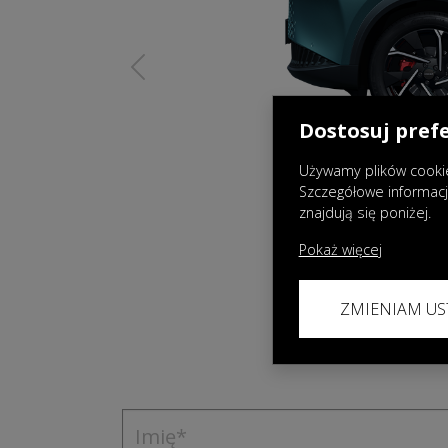
Previous
Dostosuj pref
Używamy plików cookie
Szczegółowe informac
znajdują się poniżej.
Pokaż więcej
ZMIENIAM US