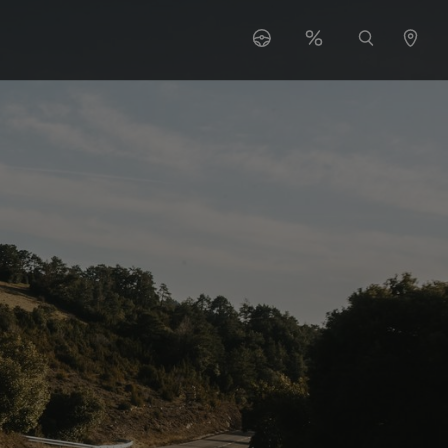
Serwis"
menu for "O nas"