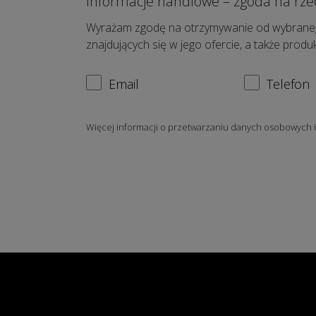
Informacje handlowe – zgoda na rze
Wyrażam zgodę na otrzymywanie od wybraneg
znajdujących się w jego ofercie, a także prod
Email
Telefon
Więcej informacji o przetwarzaniu danych osobowych 