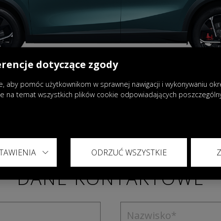
erencje dotyczące zgody
, aby pomóc użytkownikom w sprawnej nawigacji i wykonywaniu okreś
je na temat wszystkich plików cookie odpowiadających poszczegól
TAWIENIA
ODRZUĆ WSZYSTKIE
DANE KONTAKTOWE