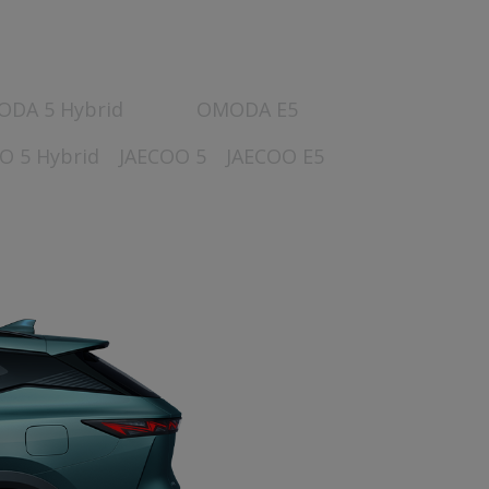
DA 5 Hybrid
OMODA E5
O 5 Hybrid
JAECOO 5
JAECOO E5