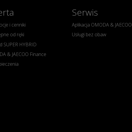
erta
Serwis
cje i cenniki
Aplikacja OMODA & JAECOO
pne od ręki
Usługi bez obaw
d SUPER HYBRID
A & JAECOO Finance
ieczenia