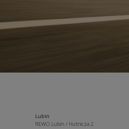
Lubin
REWO Lubin
/
Hutnicza 2