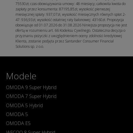
75530zł; czas obowiązywania umowy: 48 miesięcy; całkowita kwota do
zapłaty przez konsumenta: 87195,85zł; wysokość pierwszej
miesięcznej spłaty: 937,07zł, wysokość miesięcznych równych spłat 2-
47: 936,93zł, wysokość ostatniej raty balonowej: 43160zł. Propozycja
obowiązuje od 01.07.2026 do 31.08.2026 Niniejsza propozycja nie jest
ofertą w rozumieniu art. 66 Kodeksu Cywilnego. Ostateczna decyzja o
przyznaniu pożyczki z uwzględnieniem oceny zdolności kredytowej
Klienta, zostanie podjęta przez Santander Consumer Financial
Solutions sp. z o.o.
Modele
OMODA 9 Super Hybrid
OMODA 7 Super Hybrid
OMODA 5 Hybrid
OMODA 5
OMODA E5
JAECOO 8 Super Hybrid