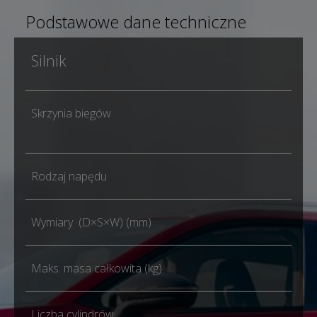
Podstawowe dane techniczne
Silnik
1.6
Skrzynia biegów
Aut
dwu
Rodzaj napędu
FW
Wymiary (D×S×W) (mm)
444
Maks. masa całkowita (kg)
184
Liczba cylindrów
4