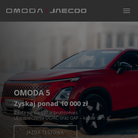
Skip to main navigation
Skip to main content
Skip to page footer
OMODA 5
Zyskaj ponad 10 000 zł
1
Z ratą już od 937 zł brutto/mies.
1
Ubezpieczenia OC/AC oraz GAP – każde za 1 zł
JAZDA TESTOWA