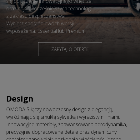
się połączenie innowacyjnego wnętrza
oraz najnowocześniejszych technologii
z zakresu bezpieczeństwa.
Wybierz spośród dwóch wersji
wyposażenia: Essential lub Premium.
ZAPYTAJ O OFERTĘ
Design
OMODA 5 łączy nowoczesny design z elegancją,
wyróżniając się smukłą sylwetką i wyrazistymi liniami.
Innowacyjne materiały, zaawansowana aerodynamika,
precyzyjnie dopracowane detale oraz dynamiczny
charakter zapewniają doskonałe właściwości jezdne.