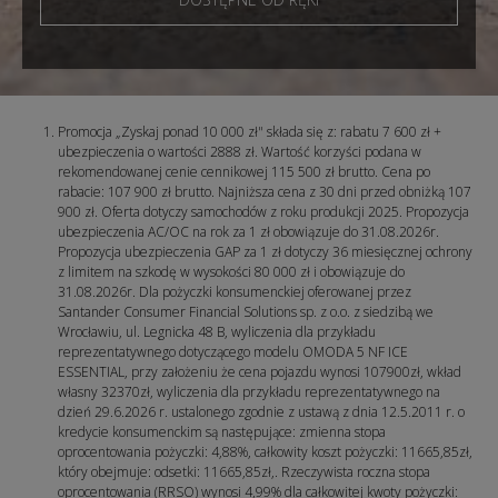
Promocja „Zyskaj ponad 10 000 zł" składa się z: rabatu 7 600 zł +
ubezpieczenia o wartości 2888 zł. Wartość korzyści podana w
rekomendowanej cenie cennikowej 115 500 zł brutto. Cena po
rabacie: 107 900 zł brutto. Najniższa cena z 30 dni przed
obniżką 107
900 zł. Oferta dotyczy samochodów z roku produkcji 2025. Propozycja
ubezpieczenia AC/OC na rok za 1 zł obowiązuje do 31.08.2026r.
Propozycja ubezpieczenia GAP za 1 zł dotyczy 36 miesięcznej ochrony
z limitem na szkodę w wysokości 80 000 zł i obowiązuje do
31.08.2026r. Dla pożyczki konsumenckiej oferowanej przez
Santander Consumer Financial Solutions sp. z o.o. z siedzibą we
Wrocławiu, ul. Legnicka 48 B, wyliczenia dla przykładu
reprezentatywnego dotyczącego modelu OMODA 5 NF ICE
ESSENTIAL, przy założeniu że cena pojazdu wynosi 107900zł, wkład
własny 32370zł, wyliczenia dla przykładu reprezentatywnego na
dzień 29.6.2026 r. ustalonego zgodnie z ustawą z dnia 12.5.2011 r. o
kredycie konsumenckim są następujące: zmienna stopa
oprocentowania pożyczki: 4,88%, całkowity koszt pożyczki: 11665,85zł,
który obejmuje: odsetki: 11665,85zł,. Rzeczywista roczna stopa
oprocentowania (RRSO) wynosi 4,99% dla całkowitej kwoty pożyczki: