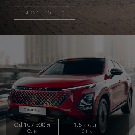
SPRAWDZ OFERTĘ
Od 107 900
1.6
1
zł
T-GDI
Cena
Silnik