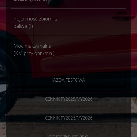
Pojemność zbiornika
51
paliwa (I)
Moc maksymalna
147
(KM przy obr./min.)
JAZDA TESTOWA
CENNIK PY2025/MY2026
CENNIK PY2026/MY2026
DOSTĘPNE OD RĘKI