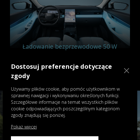
Ładowanie bezprzewodowe 50 W
Ładowarka bezprzewodowa o dużej
mocy, do 50 W, zadba o naładowanie
Dostosuj preferencje dotyczące
Twojego telefonu. Pozostań w
zgody
kontakcie bez uciążliwych kabli.
Używamy plików cookie, aby pomóc użytkownikom w
sprawnej nawigacji i wykonywaniu określonych funkcji.
Szczegółowe informacje na temat wszystkich plików
cookie odpowiadających poszczególnym kategoriom
zgody znajdują się poniżej.
Pokaż więcej