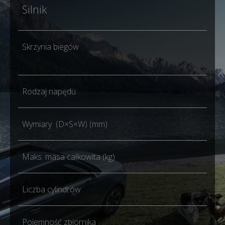
Silnik
1.6
Skrzynia biegów
Aut
dwu
Rodzaj napędu
FW
Wymiary (D×S×W) (mm)
438
Maks. masa całkowita (kg)
194
Liczba cylindrów
4
Pojemność zbiornika
51