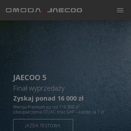
Skip to main navigation
Skip to main content
Skip to page footer
JAECOO 5
Finał wyprzedaży
Zyskaj ponad 16 000 zł
1
Wersja Premium już od 116 900 zł
1
Ubezpieczenia OC/AC oraz GAP – każde za 1 zł
JAZDA TESTOWA