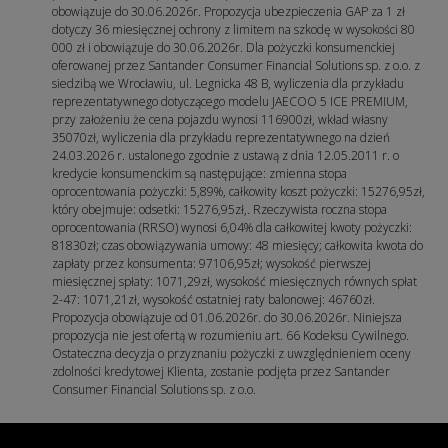
obowiązuje do 30.06.2026r. Propozycja ubezpieczenia GAP za 1 zł
dotyczy 36 miesięcznej ochrony z limitem na szkodę w wysokości 80
000 zł i obowiązuje do 30.06.2026r. Dla pożyczki konsumenckiej
oferowanej przez Santander Consumer Financial Solutions sp. z o.o. z
siedzibą we Wrocławiu, ul. Legnicka 48 B, wyliczenia dla przykładu
reprezentatywnego dotyczącego modelu JAECOO 5 ICE PREMIUM,
przy założeniu że cena pojazdu wynosi 116900zł, wkład własny
35070zł, wyliczenia dla przykładu reprezentatywnego na dzień
24.03.2026 r. ustalonego zgodnie z ustawą z dnia 12.05.2011 r. o
kredycie konsumenckim są następujące: zmienna stopa
oprocentowania pożyczki: 5,89%, całkowity koszt pożyczki: 15276,95zł,
który obejmuje: odsetki: 15276,95zł,. Rzeczywista roczna stopa
oprocentowania (RRSO) wynosi 6,04% dla całkowitej kwoty pożyczki:
81830zł; czas obowiązywania umowy: 48 miesięcy; całkowita kwota do
zapłaty przez konsumenta: 97106,95zł; wysokość pierwszej
miesięcznej spłaty: 1071,29zł, wysokość miesięcznych równych spłat
2-47: 1071,21zł, wysokość ostatniej raty balonowej: 46760zł.
Propozycja obowiązuje od 01.06.2026r. do 30.06.2026r. Niniejsza
propozycja nie jest ofertą w rozumieniu art. 66 Kodeksu Cywilnego.
Ostateczna decyzja o przyznaniu pożyczki z uwzględnieniem oceny
zdolności kredytowej Klienta, zostanie podjęta przez Santander
Consumer Financial Solutions sp. z o.o.