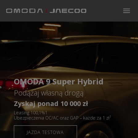
Skip to main navigation
Skip to main content
Skip to page footer
OMODA 9 Super Hybrid
Podążaj własną drogą
Zyskaj ponad 10 000 zł
Leasing 100,1%1
1
Ubezpieczenia OC/AC oraz GAP – każde za 1 zł
JAZDA TESTOWA