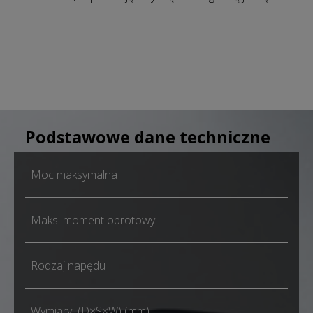
Podstawowe dane techniczne
Moc maksymalna
Maks. moment obrotowy
Rodzaj napędu
Wymiary (D×S×W) (mm)