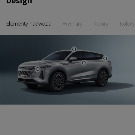
Design
Elementy nadwozia
Wymiary
Kolory
Kolory