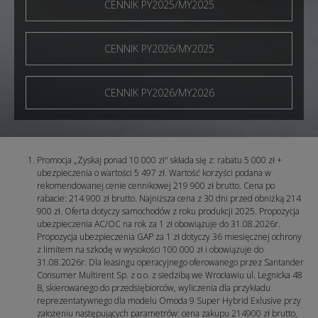
CENNIK PY2025/MY2025
CENNIK PY2026/MY2025
CENNIK PY2026/MY2026
Promocja „Zyskaj ponad 10 000 zł" składa się z: rabatu 5 000 zł +
ubezpieczenia o wartości 5 497 zł. Wartość korzyści podana w
rekomendowanej cenie cennikowej 219 900 zł brutto. Cena po
rabacie: 214 900 zł brutto. Najniższa cena z 30 dni przed obniżką 214
900 zł. Oferta dotyczy samochodów z roku produkcji 2025. Propozycja
ubezpieczenia AC/OC na rok za 1 zł obowiązuje do 31.08.2026r.
Propozycja ubezpieczenia GAP za 1 zł dotyczy 36 miesięcznej ochrony
z limitem na szkodę w wysokości 100 000 zł i obowiązuje do
31.08.2026r. Dla leasingu operacyjnego oferowanego przez Santander
Consumer Multirent Sp. z o.o. z siedzibą we Wrocławiu ul. Legnicka 48
B, skierowanego do przedsiębiorców, wyliczenia dla przykładu
reprezentatywnego dla modelu Omoda 9 Super Hybrid Exlusive przy
założeniu następujących parametrów: cena zakupu 214900 zł brutto,