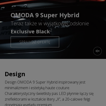
OMODA 9 Super Hybrid
Teraz także w wyjątkowej odsłonie
2
Exclusive Black
SPRAWDŹ OFERTĘ
Design
Design OMODA 9 Super Hybrid inspirowany jest
minimalizmem i estetyką haute couture.
Charakterystyczny świetlisty pas LED płynnie łączy się
zreflektorami w kształcie litery „X”, a 20-calowe felgi
dopełniają wyglądu premium.