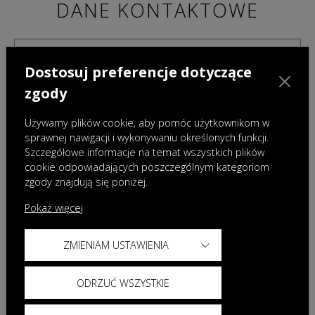
DANE KONTAKTOWE
Dostosuj preferencje dotyczące
zgody
Używamy plików cookie, aby pomóc użytkownikom w
sprawnej nawigacji i wykonywaniu określonych funkcji.
Szczegółowe informacje na temat wszystkich plików
cookie odpowiadających poszczególnym kategoriom
zgody znajdują się poniżej.
Pokaż więcej
ZMIENIAM USTAWIENIA
Administratorami danych osobowych podanych w powyższym formularzu są Omoda
Auto Poland sp. z o.o. z siedzibą w Warszawie oraz wybrany przez Państwa Dealer.
Dane te będą przetwarzane w celu przygotowania i przedstawienia oferty. Więcej
ODRZUĆ WSZYSTKIE
informacji dotyczących przetwarzania danych znajdą Państwo w
Polityce prywatności
Omoda oraz
Klauzuli informacyjnej Dealera
.