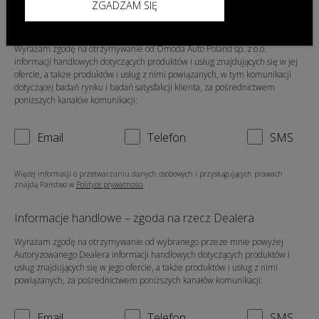
ZGADZAM SIĘ
Informacje handlowe – zgoda na rzecz Omoda Auto
Poland sp. z o.o.
Wyrażam zgodę na otrzymywanie od Omoda Auto Poland sp. z o.o.
informacji handlowych dotyczących produktów i usług znajdujących się w jej
ofercie, a także produktów i usług z nimi powiązanych, w tym komunikacji
dotyczącej badań rynku i badań satysfakcji klienta, za pośrednictwem
poniższych kanałów komunikacji:
Email
Telefon
SMS
Więcej informacji o przetwarzaniu danych osobowych i przysługujących prawach
znajdą Państwo w
Polityce prywatności
.
Informacje handlowe – zgoda na rzecz Dealera
Wyrażam zgodę na otrzymywanie od wybranego przeze mnie powyżej
Autoryzowanego Dealera informacji handlowych dotyczących produktów i
usług znajdujących się w jego ofercie, a także produktów i usług z nimi
powiązanych, za pośrednictwem poniższych kanałów komunikacji:
Email
Telefon
SMS