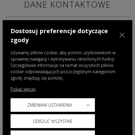
DANE KONTAKTOWE
Dostosuj preferencje dotyczące
zgody
Używamy plików cookie, aby pomóc użytkownikom w
sprawnej nawigacji i wykonywaniu określonych funkcji.
Szczegółowe informacje na temat wszystkich plików
cookie odpowiadających poszczególnym kategoriom
zgody znajdują się poniżej.
Pokaż więcej
ZMIENIAM USTAWIENIA
Administratorami danych osobowych podanych w powyższym formularzu są Omoda
Auto Poland sp. z o.o. z siedzibą w Warszawie oraz wybrany przez Państwa Dealer.
Dane te będą przetwarzane w celu przygotowania i przedstawienia oferty. Więcej
ODRZUĆ WSZYSTKIE
informacji dotyczących przetwarzania danych znajdą Państwo w
Polityce prywatności
Omoda oraz
Klauzuli informacyjnej Dealera
.