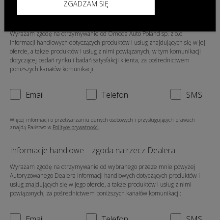
ZGADZAM SIĘ
Informacje handlowe – zgoda na rzecz Omoda Auto
Poland sp. z o.o.
Wyrażam zgodę na otrzymywanie od Omoda Auto Poland sp. z o.o.
informacji handlowych dotyczących produktów i usług znajdujących się w jej
ofercie, a także produktów i usług z nimi powiązanych, w tym komunikacji
dotyczącej badań rynku i badań satysfakcji klienta, za pośrednictwem
poniższych kanałów komunikacji:
Email
Telefon
SMS
Więcej informacji o przetwarzaniu danych osobowych i przysługujących prawach
znajdą Państwo w
Polityce prywatności
.
Informacje handlowe – zgoda na rzecz Dealera
Wyrażam zgodę na otrzymywanie od wybranego przeze mnie powyżej
Autoryzowanego Dealera informacji handlowych dotyczących produktów i
usług znajdujących się w jego ofercie, a także produktów i usług z nimi
powiązanych, za pośrednictwem poniższych kanałów komunikacji:
Email
Telefon
SMS